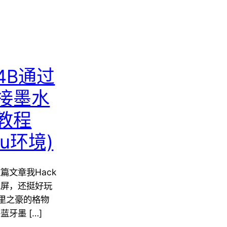
4B通过
接墨水
教程
tu环境)
篇文章我Hack
水屏，还挺好玩
 千里之豪的格物
牙墨 […]