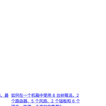
闭、最
如何在一个机箱中使用 8 台树莓派、2
个路由器、5 个风扇、2 个插板和 6 个